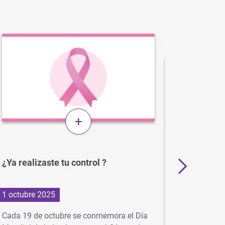
+
¿Ya realizaste tu control ?
Alerta 
1 octubre 2025
24 julio 
Cada 19 de octubre se conmemora el Día
Advertim