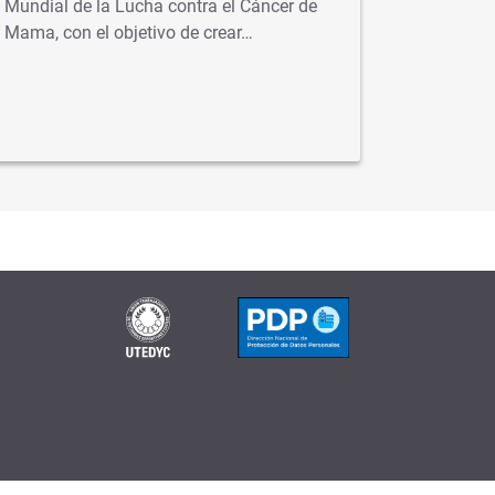
Mundial de la Lucha contra el Cáncer de
buscan r
Mama, con el objetivo de crear…
sociales
engañosa
contacto 