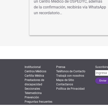
r recetas
un Centro Médico de OSPEDYC, además
a entrega
de la confirmación, recibirás vía WhatsApp
un recordatorio…
Institucional
Prensa
Suscribirs
Centros Médicos
Teléfonos de Contacto
Cartilla Médica
Trabajá con nosotros
Prestadores de
Mapa de Sitio
discapacidad
Contactanos
Seccionales
Política de Privacidad
Telemedicina
Prevención
Preguntas frecuentes