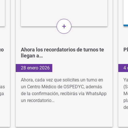
+
co
Ahora los recordatorios de turnos te
P
llegan a…
28 enero 2026
4 
Ahora, cada vez que solicites un turno en
Ya
tas
un Centro Médico de OSPEDYC, además
(S
ga
de la confirmación, recibirás vía WhatsApp
Me
un recordatorio…
pl
d