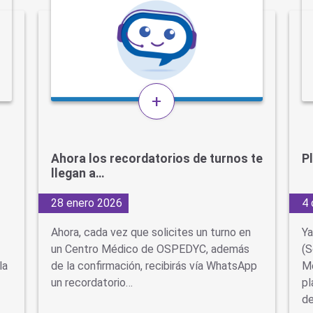
+
Ahora los recordatorios de turnos te
P
llegan a…
28 enero 2026
4 
Ahora, cada vez que solicites un turno en
Ya
un Centro Médico de OSPEDYC, además
(S
la
de la confirmación, recibirás vía WhatsApp
Me
un recordatorio…
pl
d