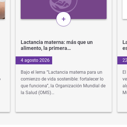
+
Lactancia materna: más que un
La
alimento, la primera…
e
4 agosto 2026
22
Bajo el lema “Lactancia materna para un
El
o
comienzo de vida sostenible: fortalecer lo
ve
que funciona”, la Organización Mundial de
al
la Salud (OMS)…
M