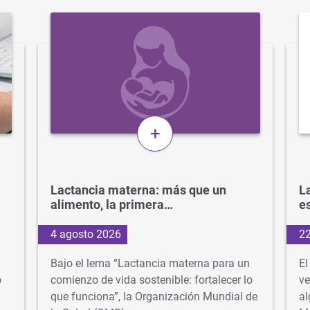
+
Lactancia materna: más que un
La
alimento, la primera…
e
4 agosto 2026
22
Bajo el lema “Lactancia materna para un
El
o
comienzo de vida sostenible: fortalecer lo
ve
que funciona”, la Organización Mundial de
al