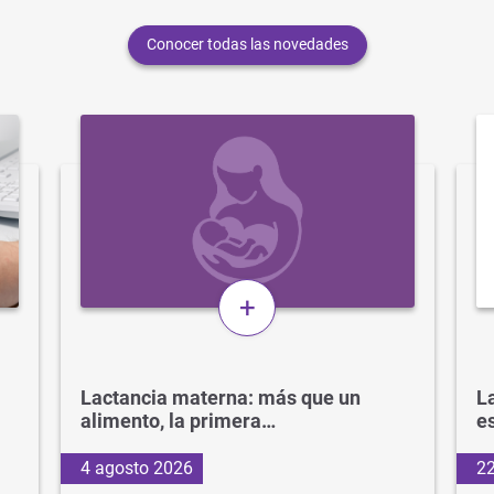
Conocer todas las novedades
+
Lactancia materna: más que un
La
alimento, la primera…
e
4 agosto 2026
22