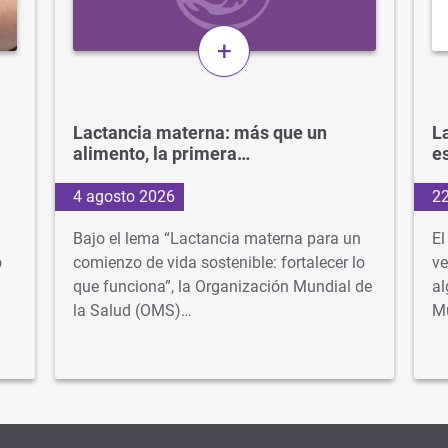
+
Lactancia materna: más que un
La
alimento, la primera…
e
4 agosto 2026
22
Bajo el lema “Lactancia materna para un
El
o
comienzo de vida sostenible: fortalecer lo
ve
que funciona”, la Organización Mundial de
al
la Salud (OMS)…
M