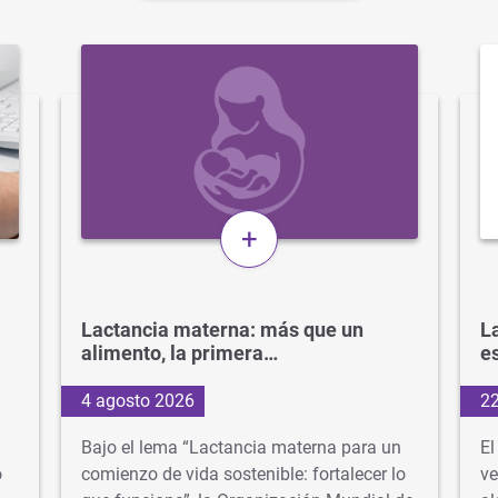
+
Lactancia materna: más que un
La
alimento, la primera…
e
4 agosto 2026
22
Bajo el lema “Lactancia materna para un
El
o
comienzo de vida sostenible: fortalecer lo
ve