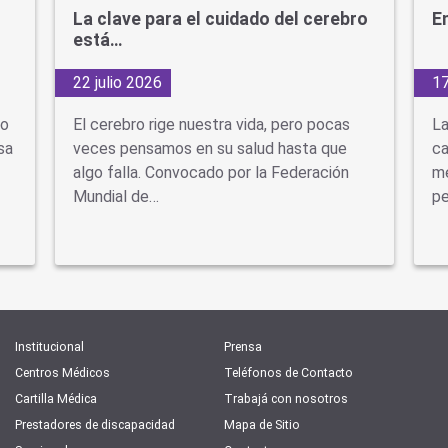
La clave para el cuidado del cerebro
En
está…
22 julio 2026
17
do
El cerebro rige nuestra vida, pero pocas
La
sa
veces pensamos en su salud hasta que
ca
algo falla. Convocado por la Federación
mé
Mundial de…
pe
Institucional
Prensa
Centros Médicos
Teléfonos de Contacto
Cartilla Médica
Trabajá con nosotros
Prestadores de discapacidad
Mapa de Sitio