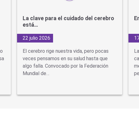
La clave para el cuidado del cerebro
En
está…
22 julio 2026
17
do
El cerebro rige nuestra vida, pero pocas
La
sa
veces pensamos en su salud hasta que
ca
algo falla. Convocado por la Federación
mé
Mundial de…
pe