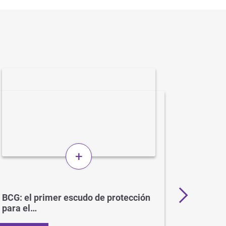
+
BCG: el primer escudo de protección
Más de 
para el…
en…