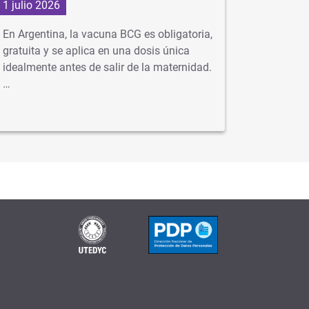
1 julio 2026
29 junio
En Argentina, la vacuna BCG es obligatoria,
Con la ll
gratuita y se aplica en una dosis única
virus com
idealmente antes de salir de la maternidad.
neumonía
…
se…