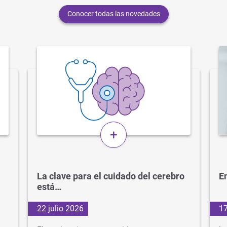
Conocer todas las novedades
+
La clave para el cuidado del cerebro
En
está…
22 julio 2026
17