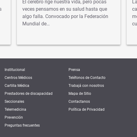
El cerebro rige nuestra vida, pero pocas
La
s
veces pensamos en su salud hasta que
ca
algo falla. Convocado por la Federación
mé
Mundial de…
cu
Institucional
Prensa
Centros Médicos
Teléfonos de Contacto
Cartilla Médica
Trabajá con nosotros
Prestadores de discapacidad
Mapa de Sitio
Seccionales
Contactanos
Telemedicina
Política de Privacidad
Prevención
Preguntas frecuentes