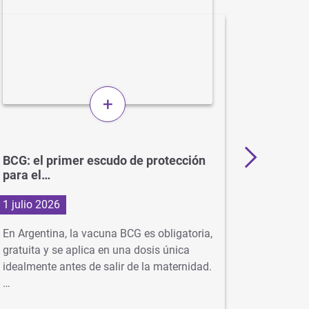
+
BCG: el primer escudo de protección
Más de 
para el…
en…
1 julio 2026
29 junio
En Argentina, la vacuna BCG es obligatoria,
Con la ll
gratuita y se aplica en una dosis única
virus com
idealmente antes de salir de la maternidad.
neumonía
…
se…