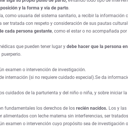
e siga su propio pulso de parto,
evitando todo tipo de interven
 posición y la forma y vía de
parto
.
 como usuaria del sistema sanitario, a recibir la información 
a ser tratada con respeto y consideración de sus pautas cultural
 de cada persona gestante
, como el estar o no acompañada por
 médicas que pueden tener lugar y
debe hacer que la persona en 
 puerperio.
ún examen o intervención de investigación.
e internación (si no requiere cuidado especial).Se da informació
 cuidados de la parturienta y del niño o niña, y sobre iniciar la
son fundamentales los derechos de los
recién nacidos.
Los y las
 alimentados con leche materna sin interferencias, ser tratado
gún examen o intervención cuyo propósito sea de investigación 