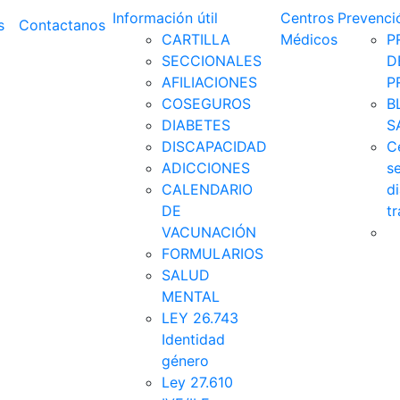
Información útil
Centros
Prevenci
s
Contactanos
CARTILLA
Médicos
P
SECCIONALES
D
AFILIACIONES
P
COSEGUROS
B
DIABETES
S
DISCAPACIDAD
C
ADICCIONES
s
CALENDARIO
d
DE
t
VACUNACIÓN
FORMULARIOS
SALUD
MENTAL
LEY 26.743
Identidad
género
Ley 27.610