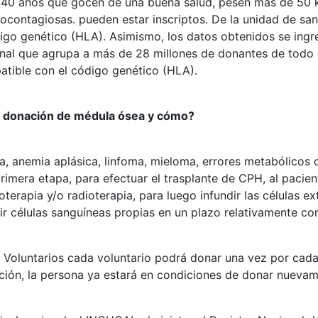
y 40 años que gocen de una buena salud, pesen más de 50 
ocontagiosas. pueden estar inscriptos. De la unidad de sa
ódigo genético (HLA). Asimismo, los datos obtenidos se ingre
nal que agrupa a más de 28 millones de donantes de todo
atible con el código genético (HLA).
n donación de médula ósea y cómo?
 anemia aplásica, linfoma, mieloma, errores metabólicos o
imera etapa, para efectuar el trasplante de CPH, al pacien
rapia y/o radioterapia, para luego infundir las células ex
r células sanguíneas propias en un plazo relativamente cor
 Voluntarios cada voluntario podrá donar una vez por cada
cción, la persona ya estará en condiciones de donar nueva