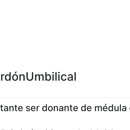
dónUmbilical
rtante ser donante de médula