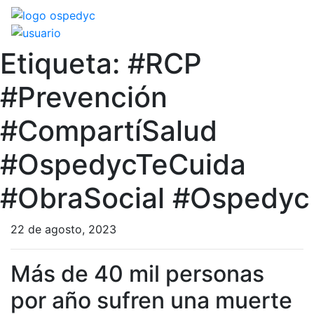
Etiqueta:
#RCP
#Prevención
#CompartíSalud
#OspedycTeCuida
#ObraSocial #Ospedyc
22 de agosto, 2023
Más de 40 mil personas
por año sufren una muerte