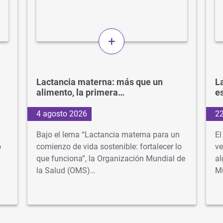
+
Lactancia materna: más que un
La
alimento, la primera…
e
4 agosto 2026
22
Bajo el lema “Lactancia materna para un
El
o
comienzo de vida sostenible: fortalecer lo
ve
que funciona”, la Organización Mundial de
al
la Salud (OMS)…
M