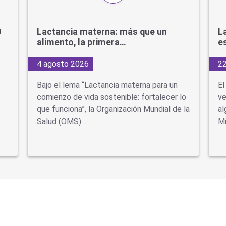
0
Lactancia materna: más que un
L
alimento, la primera…
e
4 agosto 2026
22
Bajo el lema “Lactancia materna para un
El
comienzo de vida sostenible: fortalecer lo
ve
que funciona”, la Organización Mundial de la
al
Salud (OMS)…
Mu