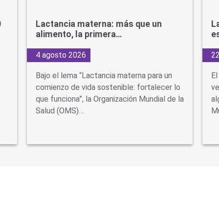
0
Lactancia materna: más que un
L
alimento, la primera…
e
4 agosto 2026
22
Bajo el lema “Lactancia materna para un
El
comienzo de vida sostenible: fortalecer lo
ve
que funciona”, la Organización Mundial de la
al
Salud (OMS)…
Mu