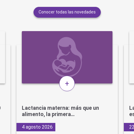
Conocer todas las novedades
+
0
Lactancia materna: más que un
L
alimento, la primera…
e
4 agosto 2026
22