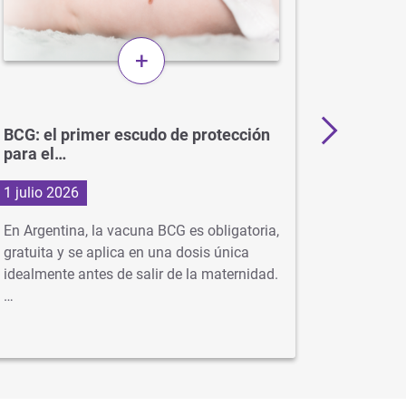
+
BCG: el primer escudo de protección
Más de 
para el…
en…
1 julio 2026
29 junio
En Argentina, la vacuna BCG es obligatoria,
Con la ll
gratuita y se aplica en una dosis única
virus com
idealmente antes de salir de la maternidad.
neumonía
…
se…