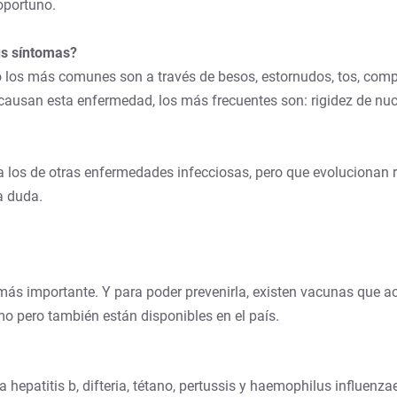
oportuno.
us síntomas?
los más comunes son a través de besos, estornudos, tos, compar
causan esta enfermedad, los más frecuentes son: rigidez de nuca,
 los de otras enfermedades infecciosas, pero que evolucionan 
a duda.
 más importante. Y para poder prevenirla, existen vacunas que a
mo pero también están disponibles en el país.
a hepatitis b, difteria, tétano, pertussis y haemophilus influenza