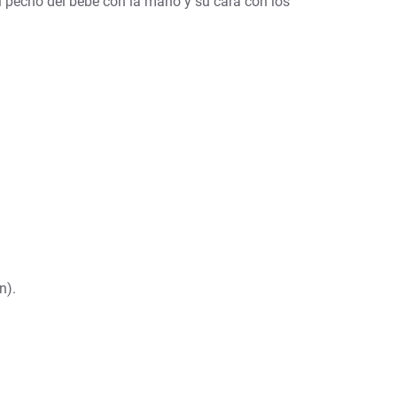
l pecho del bebé con la mano y su cara con los
n).