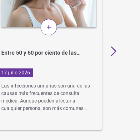
+
Entre 50 y 60 por ciento de las…
BCG: el
para el
17 julio 2026
1 julio 2
Las infecciones urinarias son una de las
En Argent
causas más frecuentes de consulta
gratuita 
médica. Aunque pueden afectar a
idealment
cualquier persona, son más comunes…
…