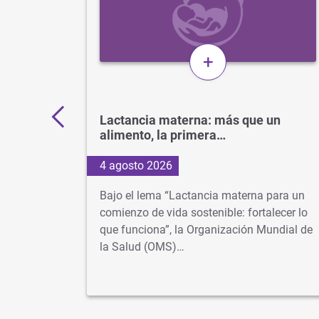
+
11.000
Lactancia materna: más que un
alimento, la primera…
4 agosto 2026
os más
Bajo el lema “Lactancia materna para un
 cuando
comienzo de vida sostenible: fortalecer lo
lusiva
que funciona”, la Organización Mundial de
la Salud (OMS)…