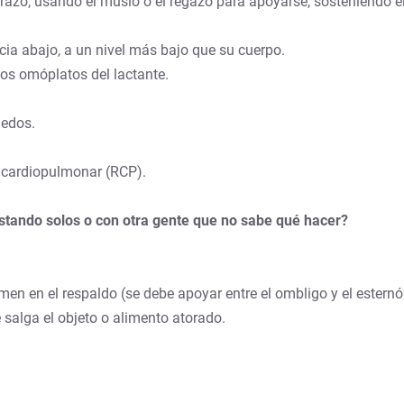
brazo, usando el muslo o el regazo para apoyarse, sosteniendo e
a abajo, a un nivel más bajo que su cuerpo.
los omóplatos del lactante.
dedos.
n cardiopulmonar (RCP).
stando solos o con otra gente que no sabe qué hacer?
en en el respaldo (se debe apoyar entre el ombligo y el esternó
 salga el objeto o alimento atorado.