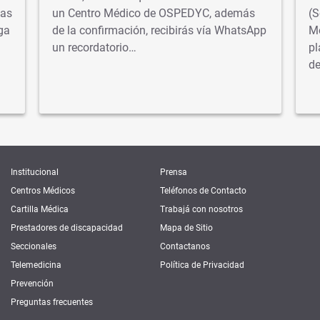
tas
un Centro Médico de OSPEDYC, además
(S
ga
de la confirmación, recibirás vía WhatsApp
Me
un recordatorio…
pl
d
Institucional
Prensa
Centros Médicos
Teléfonos de Contacto
Cartilla Médica
Trabajá con nosotros
Prestadores de discapacidad
Mapa de Sitio
Seccionales
Contactanos
Telemedicina
Política de Privacidad
Prevención
Preguntas frecuentes