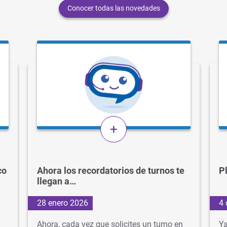
Conocer todas las novedades
+
co
Ahora los recordatorios de turnos te
P
llegan a…
28 enero 2026
4 
Ahora, cada vez que solicites un turno en
Ya