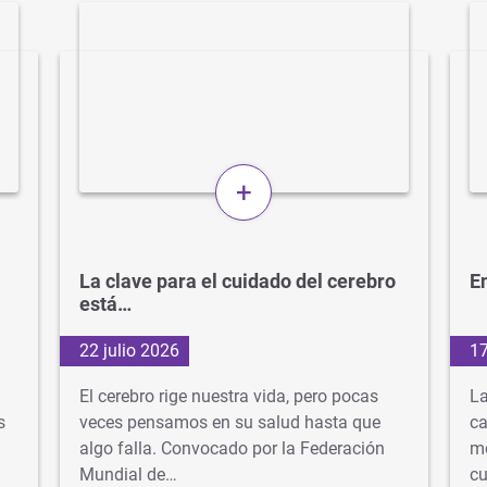
+
La clave para el cuidado del cerebro
En
está…
22 julio 2026
17
El cerebro rige nuestra vida, pero pocas
La
s
veces pensamos en su salud hasta que
ca
algo falla. Convocado por la Federación
mé
Mundial de…
cu