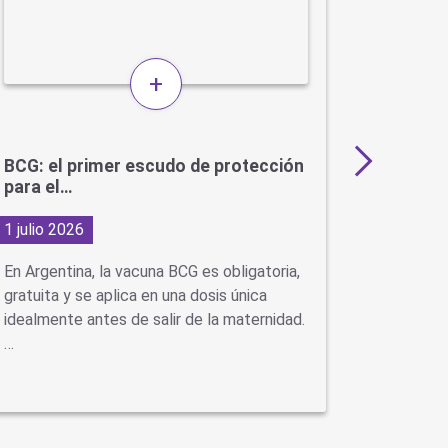
+
BCG: el primer escudo de protección
Más de 
para el…
en…
1 julio 2026
29 junio
En Argentina, la vacuna BCG es obligatoria,
Con la ll
gratuita y se aplica en una dosis única
virus como
idealmente antes de salir de la maternidad.
neumonía
…
se…