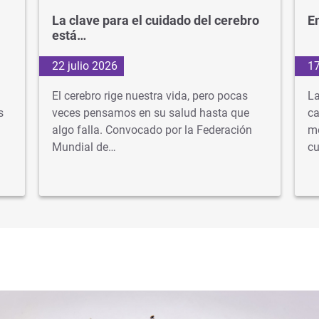
La clave para el cuidado del cerebro
En
está…
22 julio 2026
17
El cerebro rige nuestra vida, pero pocas
La
s
veces pensamos en su salud hasta que
ca
algo falla. Convocado por la Federación
mé
Mundial de…
cu