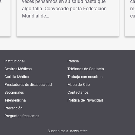
s
veces pensamos en su salud hasta que
ca
algo falla. Convocado por la Federación
mé
Mundial de…
cu
Institucional
Prensa
Centros Médicos
Teléfonos de Contacto
Cartilla Médica
Trabajá con nosotros
Prestadores de discapacidad
Mapa de Sitio
Seccionales
Contactanos
Telemedicina
Política de Privacidad
Prevención
Preguntas frecuentes
Suscribirse al newsletter: