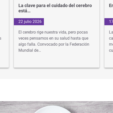
La clave para el cuidado del cerebro
En
está…
22 julio 2026
17
El cerebro rige nuestra vida, pero pocas
La
s
veces pensamos en su salud hasta que
ca
algo falla. Convocado por la Federación
mé
Mundial de…
cu