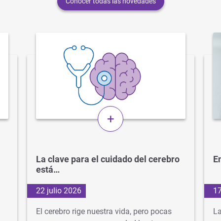
Conocer todas las novedades
+
La clave para el cuidado del cerebro
En
está…
22 julio 2026
17
El cerebro rige nuestra vida, pero pocas
La