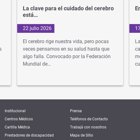
La clave para el cuidado del cerebro
En
está…
22 julio 2026
17
El cerebro rige nuestra vida, pero pocas
La
s
veces pensamos en su salud hasta que
ca
algo falla. Convocado por la Federación
mé
Mundial de…
cu
Institucional
Prensa
Centros Médicos
Teléfonos de Contacto
Cartilla Médica
Trabajá con nosotros
Prestadores de discapacidad
Mapa de Sitio