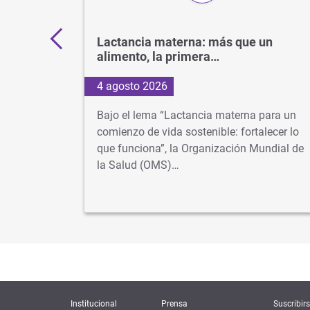
11.000
Lactancia materna: más que un
alimento, la primera…
4 agosto 2026
os más
Bajo el lema “Lactancia materna para un
 cuando
comienzo de vida sostenible: fortalecer lo
lusiva
que funciona”, la Organización Mundial de
la Salud (OMS)…
Institucional
Prensa
Suscribirs