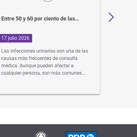
Entre 50 y 60 por ciento de las…
BCG: el
para el
17 julio 2026
1 julio 2
Las infecciones urinarias son una de las
En Argent
causas más frecuentes de consulta
gratuita 
médica. Aunque pueden afectar a
idealment
cualquier persona, son más comunes…
…