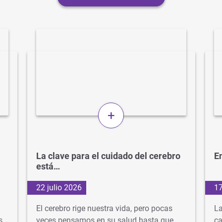
+
La clave para el cuidado del cerebro
En
está…
22 julio 2026
17
El cerebro rige nuestra vida, pero pocas
La
s
veces pensamos en su salud hasta que
ca