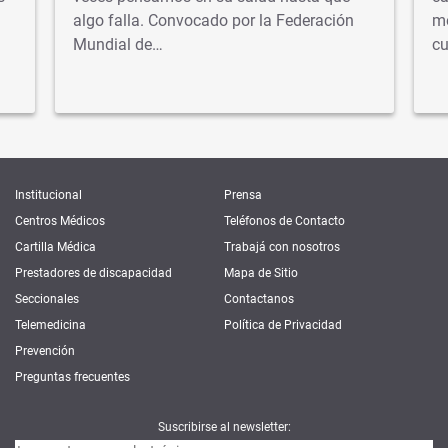
algo falla. Convocado por la Federación
mé
Mundial de…
cu
Institucional
Prensa
Centros Médicos
Teléfonos de Contacto
Cartilla Médica
Trabajá con nosotros
Prestadores de discapacidad
Mapa de Sitio
Seccionales
Contactanos
Telemedicina
Política de Privacidad
Prevención
Preguntas frecuentes
Suscribirse al newsletter: