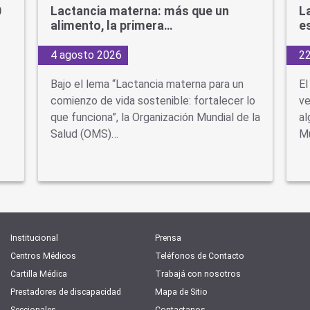
0
Lactancia materna: más que un
L
alimento, la primera…
e
4 agosto 2026
22
Bajo el lema “Lactancia materna para un
El
comienzo de vida sostenible: fortalecer lo
ve
que funciona”, la Organización Mundial de la
al
Salud (OMS)…
Mu
Institucional
Prensa
Centros Médicos
Teléfonos de Contacto
Cartilla Médica
Trabajá con nosotros
Prestadores de discapacidad
Mapa de Sitio