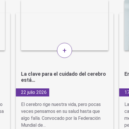
+
La clave para el cuidado del cerebro
En
está…
22 julio 2026
17
do
El cerebro rige nuestra vida, pero pocas
La
sa
veces pensamos en su salud hasta que
ca
algo falla. Convocado por la Federación
mé
Mundial de…
pe