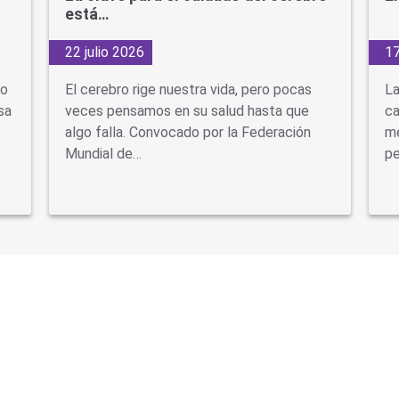
está…
22 julio 2026
17
do
El cerebro rige nuestra vida, pero pocas
La
sa
veces pensamos en su salud hasta que
ca
algo falla. Convocado por la Federación
mé
Mundial de…
pe