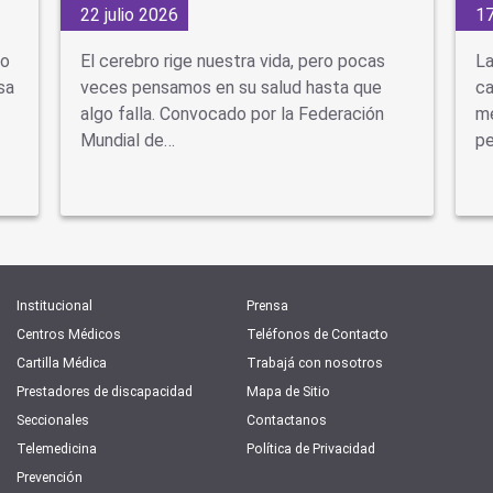
22 julio 2026
17
do
El cerebro rige nuestra vida, pero pocas
La
sa
veces pensamos en su salud hasta que
ca
algo falla. Convocado por la Federación
mé
Mundial de…
pe
Institucional
Prensa
Centros Médicos
Teléfonos de Contacto
Cartilla Médica
Trabajá con nosotros
Prestadores de discapacidad
Mapa de Sitio
Seccionales
Contactanos
Telemedicina
Política de Privacidad
Prevención