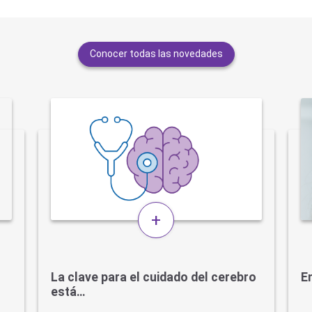
Conocer todas las novedades
+
La clave para el cuidado del cerebro
En
está…