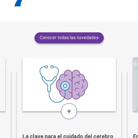
Conocer todas las novedades
+
La clave para el cuidado del cerebro
En