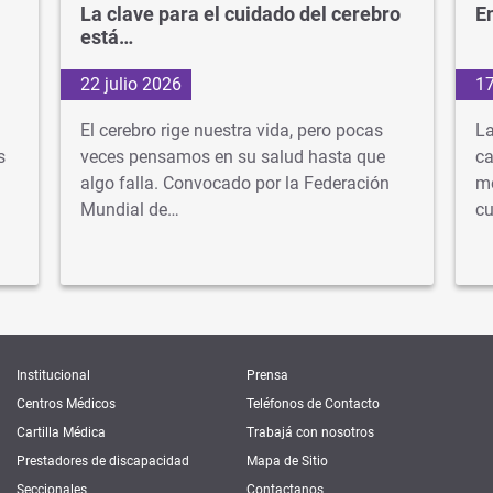
La clave para el cuidado del cerebro
En
está…
22 julio 2026
17
El cerebro rige nuestra vida, pero pocas
La
s
veces pensamos en su salud hasta que
ca
algo falla. Convocado por la Federación
mé
Mundial de…
cu
Institucional
Prensa
Centros Médicos
Teléfonos de Contacto
Cartilla Médica
Trabajá con nosotros
Prestadores de discapacidad
Mapa de Sitio
Seccionales
Contactanos