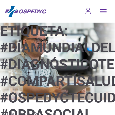
ETIQUETA:
#DÍAMUNDIALDE
#DIAGNÓSTICOT
#COMPARTÍSALU
#OSPEDYCTECUI
#OBRASOCIAL
21 de marzo, 2023