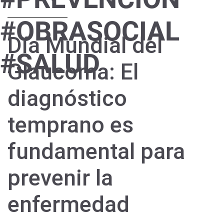
#OBRASOCIAL
Día Mundial del
#SALUD
Glaucoma: El
diagnóstico
temprano es
fundamental para
prevenir la
enfermedad