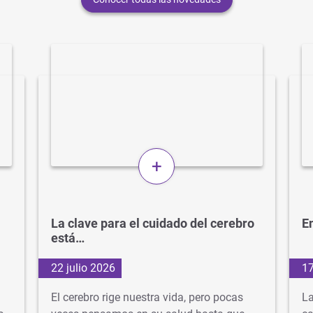
+
La clave para el cuidado del cerebro
En
está…
22 julio 2026
17
El cerebro rige nuestra vida, pero pocas
La