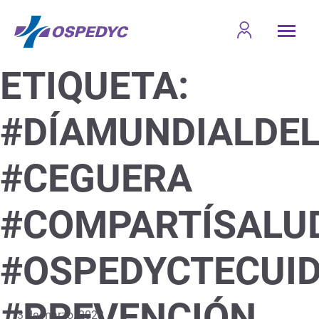
ETIQUETA:
#DÍAMUNDIALDE
#CEGUERA
#COMPARTÍSALU
#OSPEDYCTECUI
#PREVENCIÓN
13 de marzo, 2023