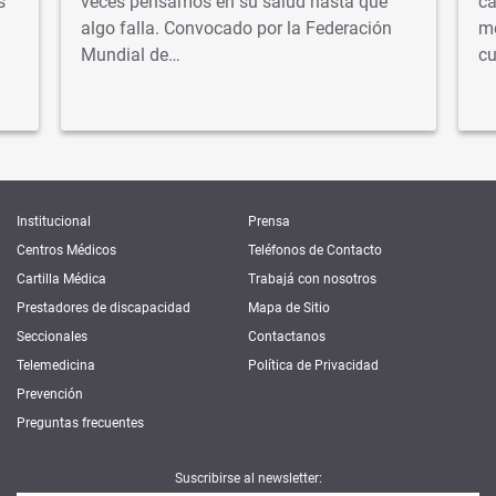
s
veces pensamos en su salud hasta que
ca
algo falla. Convocado por la Federación
mé
Mundial de…
cu
Institucional
Prensa
Centros Médicos
Teléfonos de Contacto
Cartilla Médica
Trabajá con nosotros
Prestadores de discapacidad
Mapa de Sitio
Seccionales
Contactanos
Telemedicina
Política de Privacidad
Prevención
Preguntas frecuentes
Suscribirse al newsletter: