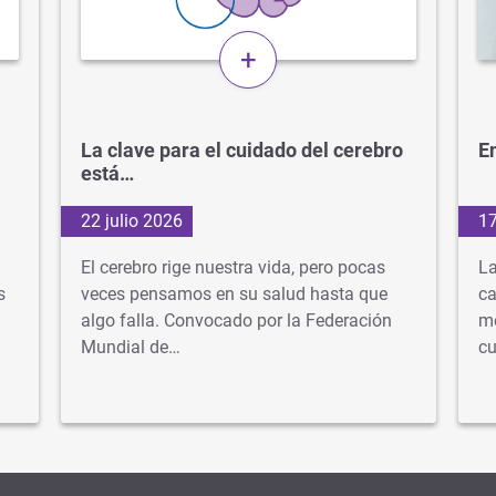
+
La clave para el cuidado del cerebro
En
está…
22 julio 2026
17
El cerebro rige nuestra vida, pero pocas
La
s
veces pensamos en su salud hasta que
ca
algo falla. Convocado por la Federación
mé
Mundial de…
cu