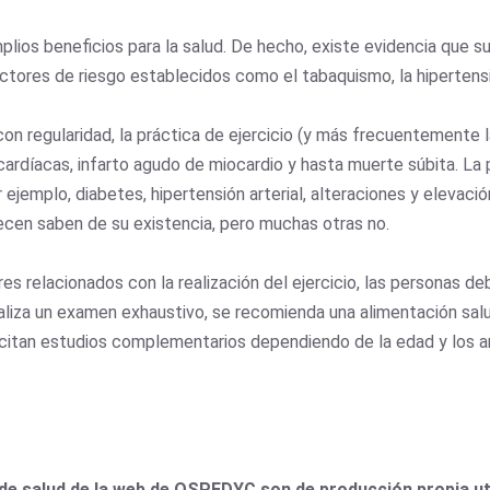
plios beneficios para la salud. De hecho, existe evidencia que s
ctores de riesgo establecidos como el tabaquismo, la hipertensi
con regularidad, la práctica de ejercicio (y más frecuentemente 
 cardíacas, infarto agudo de miocardio y hasta muerte súbita. La
emplo, diabetes, hipertensión arterial, alteraciones y elevació
ecen saben de su existencia, pero muchas otras no.
es relacionados con la realización del ejercicio, las personas de
ealiza un examen exhaustivo, se recomienda una alimentación sal
icitan estudios complementarios dependiendo de la edad y los 
de salud de la web de OSPEDYC son de producción propia uti