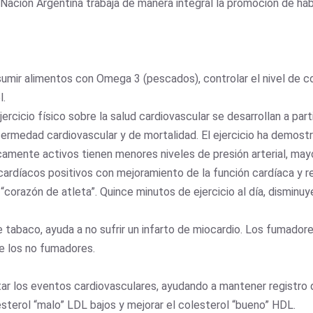
la Nación Argentina trabaja de manera integral la promoción de há
umir alimentos con Omega 3 (pescados), controlar el nivel de co
l.
jercicio físico sobre la salud cardiovascular se desarrollan a par
ermedad cardiovascular y de mortalidad. El ejercicio ha demost
camente activos tienen menores niveles de presión arterial, mayor 
rdíacos positivos con mejoramiento de la función cardíaca y re
corazón de atleta”. Quince minutos de ejercicio al día, disminuy
tabaco, ayuda a no sufrir un infarto de miocardio. Los fumador
e los no fumadores.
r los eventos cardiovasculares, ayudando a mantener registro de
sterol “malo” LDL bajos y mejorar el colesterol “bueno” HDL.