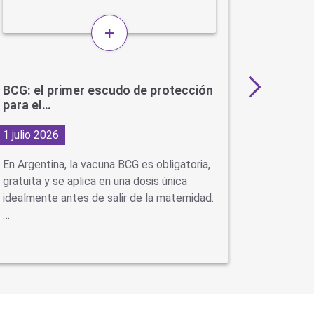
+
BCG: el primer escudo de protección
Más de 
para el…
en…
1 julio 2026
29 junio
En Argentina, la vacuna BCG es obligatoria,
Con la ll
gratuita y se aplica en una dosis única
virus como
idealmente antes de salir de la maternidad.
neumonía
…
se…