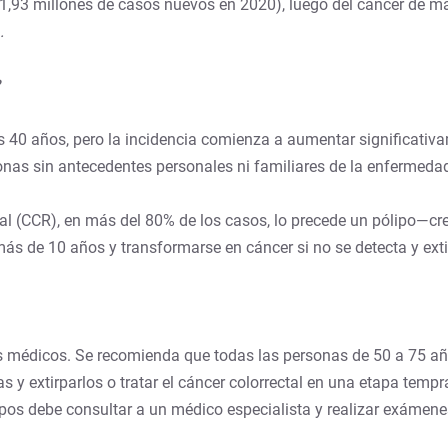
on 1,93 millones de casos nuevos en 2020), luego del cáncer de 
.
?
os 40 años, pero la incidencia comienza a aumentar significati
sonas sin antecedentes personales ni familiares de la enfermeda
al (CCR), en más del 80% de los casos, lo precede un pólipo—c
s de 10 años y transformarse en cáncer si no se detecta y ext
oles médicos. Se recomienda que todas las personas de 50 a 75 
 y extirparlos o tratar el cáncer colorrectal en una etapa tem
lipos debe consultar a un médico especialista y realizar exáme