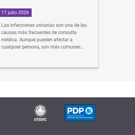
17 julio 2026
1 julio 2
Las infecciones urinarias son una de las
En Argent
causas más frecuentes de consulta
gratuita 
médica. Aunque pueden afectar a
idealment
cualquier persona, son más comunes…
…