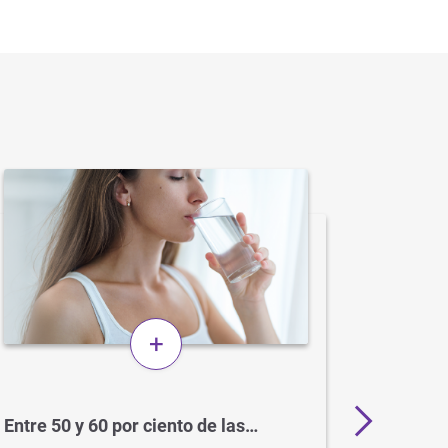
+
Entre 50 y 60 por ciento de las…
BCG: el
para el