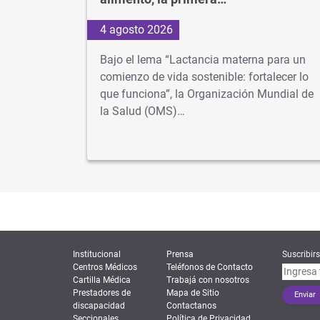
4 agosto 2026
os más
Bajo el lema “Lactancia materna para un
 cuando
comienzo de vida sostenible: fortalecer lo
lusiva
que funciona”, la Organización Mundial de
la Salud (OMS)…
Institucional
Prensa
Suscribirs
Centros Médicos
Teléfonos de Contacto
Cartilla Médica
Trabajá con nosotros
Prestadores de
Mapa de Sitio
discapacidad
Contactanos
Seccionales
Política de Privacidad