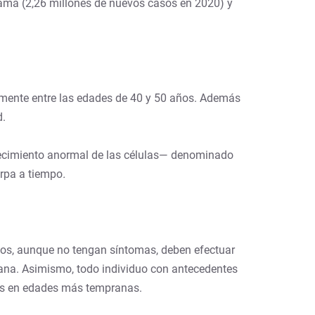
mama (2,26 millones de nuevos casos en 2020) y
vamente entre las edades de 40 y 50 años. Además
d.
recimiento anormal de las células— denominado
irpa a tiempo
.
años, aunque no tengan síntomas, deben efectuar
prana. Asimismo, todo individuo con antecedentes
nes en edades más tempranas.