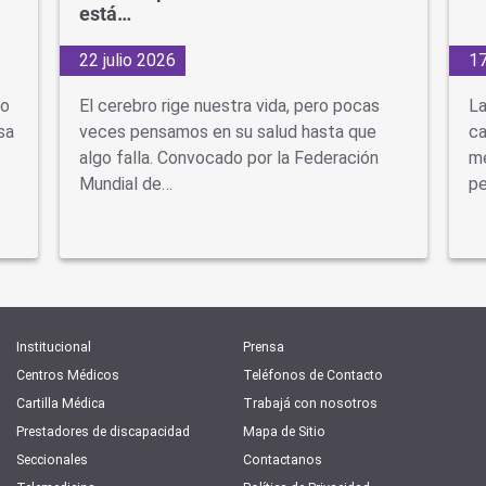
está…
22 julio 2026
17
do
El cerebro rige nuestra vida, pero pocas
La
sa
veces pensamos en su salud hasta que
ca
algo falla. Convocado por la Federación
mé
Mundial de…
pe
Institucional
Prensa
Centros Médicos
Teléfonos de Contacto
Cartilla Médica
Trabajá con nosotros
Prestadores de discapacidad
Mapa de Sitio
Seccionales
Contactanos