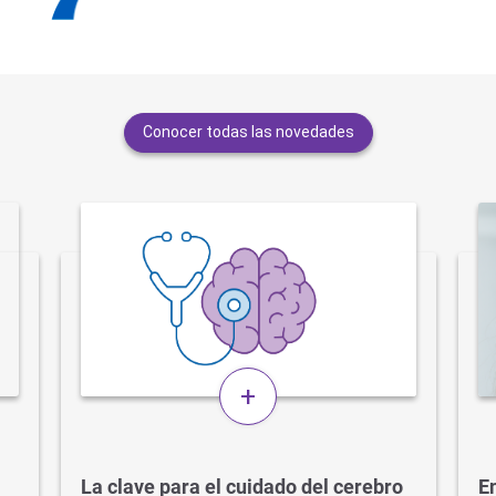
Conocer todas las novedades
+
La clave para el cuidado del cerebro
En