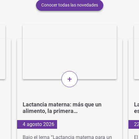
Conocer todas las novedades
+
Lactancia materna: más que un
La
alimento, la primera…
e
4 agosto 2026
22
Bajo el lema “Lactancia materna para un
El