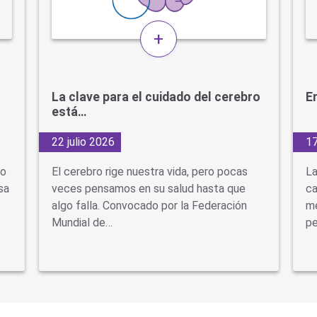
+
La clave para el cuidado del cerebro
En
está…
22 julio 2026
17
do
El cerebro rige nuestra vida, pero pocas
La
sa
veces pensamos en su salud hasta que
ca
algo falla. Convocado por la Federación
mé
Mundial de…
pe