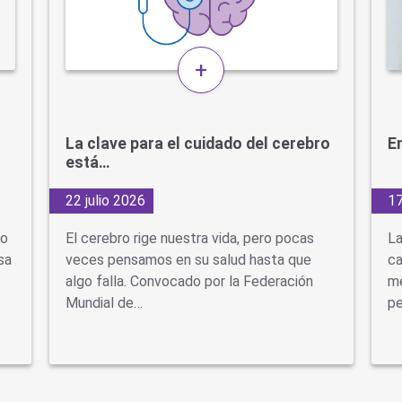
+
La clave para el cuidado del cerebro
En
está…
22 julio 2026
17
do
El cerebro rige nuestra vida, pero pocas
La
sa
veces pensamos en su salud hasta que
ca
algo falla. Convocado por la Federación
mé
Mundial de…
pe