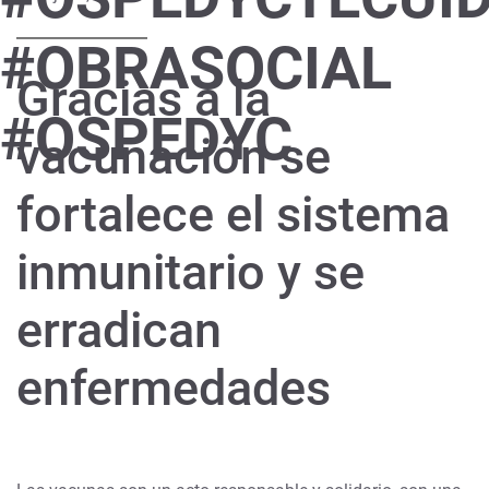
#OBRASOCIAL
Gracias a la
#OSPEDYC
vacunación se
fortalece el sistema
inmunitario y se
erradican
enfermedades