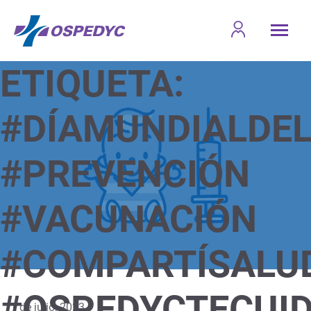
ETIQUETA:
#DÍAMUNDIALDE
#PREVENCIÓN
#VACUNACIÓN
#COMPARTÍSALU
#OSPEDYCTECUI
1 de julio, 2023