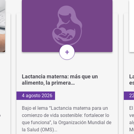
+
Lactancia materna: más que un
La
alimento, la primera…
e
4 agosto 2026
22
Bajo el lema “Lactancia materna para un
El
o
comienzo de vida sostenible: fortalecer lo
ve
que funciona”, la Organización Mundial de
al
la Salud (OMS)…
M