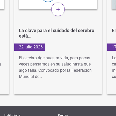
+
La clave para el cuidado del cerebro
En
está…
22 julio 2026
17
El cerebro rige nuestra vida, pero pocas
La
s
veces pensamos en su salud hasta que
ca
algo falla. Convocado por la Federación
mé
Mundial de…
cu
Institucional
Prensa