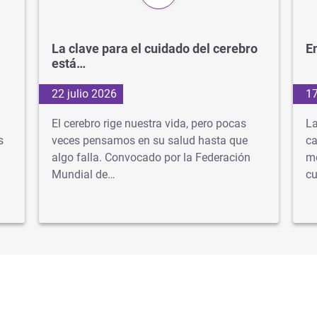
La clave para el cuidado del cerebro
En
está…
22 julio 2026
17
El cerebro rige nuestra vida, pero pocas
La
s
veces pensamos en su salud hasta que
ca
algo falla. Convocado por la Federación
mé
Mundial de…
cu