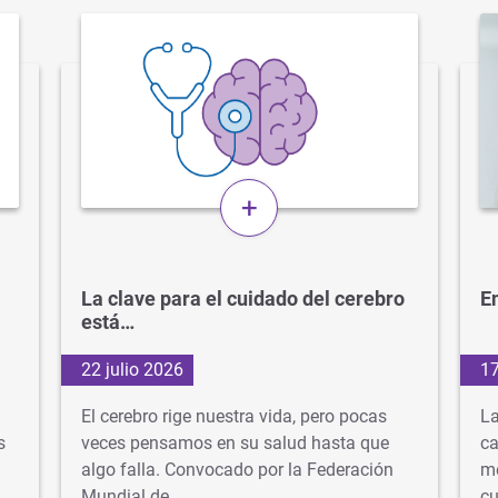
+
La clave para el cuidado del cerebro
En
está…
22 julio 2026
17
El cerebro rige nuestra vida, pero pocas
La
s
veces pensamos en su salud hasta que
ca
algo falla. Convocado por la Federación
mé
Mundial de…
cu