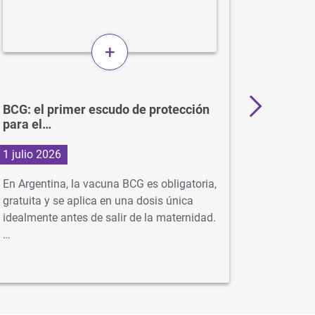
+
BCG: el primer escudo de protección
Más de 
para el…
en…
1 julio 2026
29 junio
En Argentina, la vacuna BCG es obligatoria,
Con la ll
gratuita y se aplica en una dosis única
virus com
idealmente antes de salir de la maternidad.
neumonía
…
se…