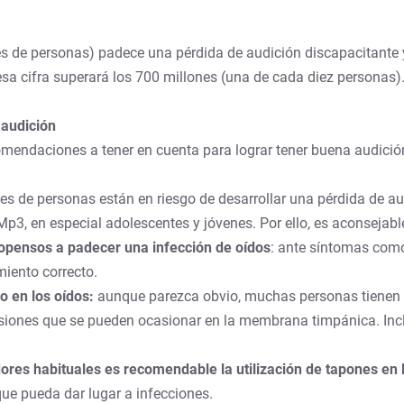
 de personas) padece una pérdida de audición discapacitante y 
esa cifra superará los 700 millones (una de cada diez personas)
 audición
omendaciones a tener en cuenta para lograr tener buena audició
nes de personas están en riesgo de desarrollar una pérdida de a
Mp3, en especial adolescentes y jóvenes. Por ello, es aconsejabl
opensos a padecer una infección de oídos
: ante síntomas como 
miento correcto.
o en los oídos:
aunque parezca obvio, muchas personas tienen la
s lesiones que se pueden ocasionar en la membrana timpánica. Inc
es habituales es recomendable la utilización de tapones en l
 que pueda dar lugar a infecciones.