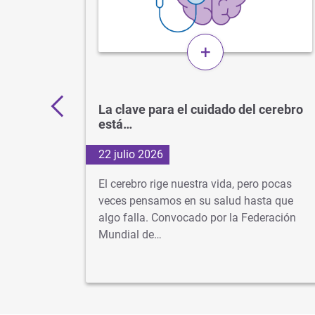
+
 por
La clave para el cuidado del cerebro
está…
22 julio 2026
d
El cerebro rige nuestra vida, pero pocas
s veces
veces pensamos en su salud hasta que
algo falla. Convocado por la Federación
dad…
Mundial de…