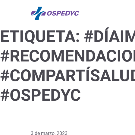
ETIQUETA:
#DÍAI
#RECOMENDACIO
#COMPARTÍSALUD
#OSPEDYC
3 de marzo, 2023