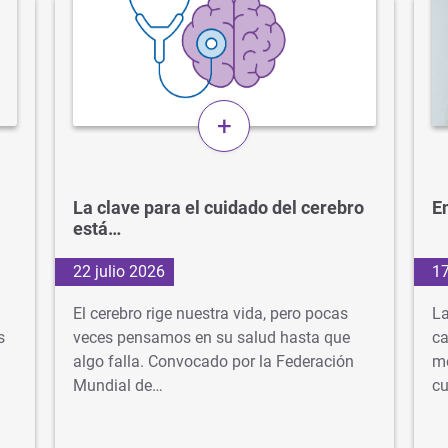
+
La clave para el cuidado del cerebro
En
está…
22 julio 2026
17
El cerebro rige nuestra vida, pero pocas
La
s
veces pensamos en su salud hasta que
ca
algo falla. Convocado por la Federación
mé
Mundial de…
cu