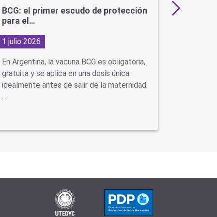
BCG: el primer escudo de protección
Más de 
para el…
en…
1 julio 2026
29 junio
En Argentina, la vacuna BCG es obligatoria,
Con la ll
gratuita y se aplica en una dosis única
virus como
idealmente antes de salir de la maternidad.
neumonía
…
se…