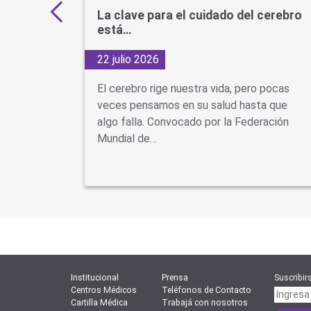
s por
La clave para el cuidado del cerebro
está…
22 julio 2026
d Cuando
El cerebro rige nuestra vida, pero pocas
se piensa
veces pensamos en su salud hasta que
ón
algo falla. Convocado por la Federación
Mundial de…
Institucional
Prensa
Suscribirs
Centros Médicos
Teléfonos de Contacto
Cartilla Médica
Trabajá con nosotros