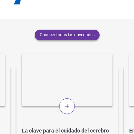
Conocer todas las novedades
+
La clave para el cuidado del cerebro
En