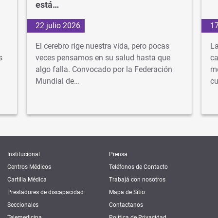
está…
22 julio 2026
17
El cerebro rige nuestra vida, pero pocas
La
s
veces pensamos en su salud hasta que
ca
algo falla. Convocado por la Federación
mé
Mundial de…
cu
Institucional
Prensa
Centros Médicos
Teléfonos de Contacto
Cartilla Médica
Trabajá con nosotros
Prestadores de discapacidad
Mapa de Sitio
Seccionales
Contactanos
Telemedicina
Política de Privacidad