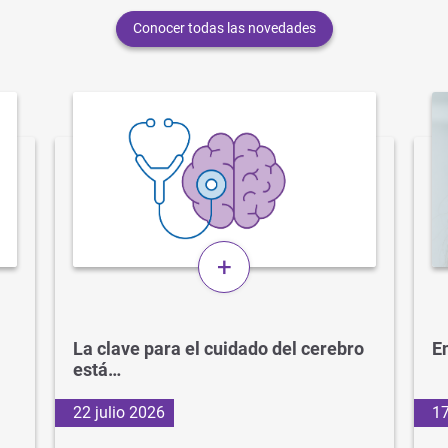
Conocer todas las novedades
+
La clave para el cuidado del cerebro
En
está…
22 julio 2026
17