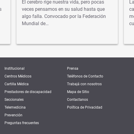
El cerebro rige nuestra vida, pero pocas
La
s
veces pensamos en su salud hasta que
ca
algo falla. Convocado por la Federación
mé
Mundial de…
cu
Institucional
Prensa
Centros Médicos
Teléfonos de Contacto
Cartilla Médica
Trabajá con nosotros
Prestadores de discapacidad
Mapa de Sitio
Seccionales
Contactanos
Telemedicina
Política de Privacidad
Prevención
Preguntas frecuentes