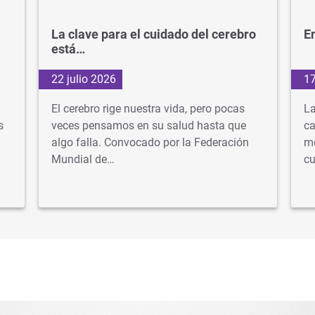
La clave para el cuidado del cerebro
En
está…
22 julio 2026
17
El cerebro rige nuestra vida, pero pocas
La
s
veces pensamos en su salud hasta que
ca
algo falla. Convocado por la Federación
mé
Mundial de…
cu