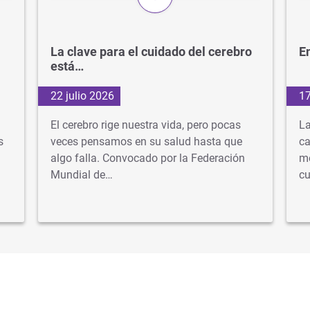
La clave para el cuidado del cerebro
En
está…
22 julio 2026
17
El cerebro rige nuestra vida, pero pocas
La
s
veces pensamos en su salud hasta que
ca
algo falla. Convocado por la Federación
mé
Mundial de…
cu