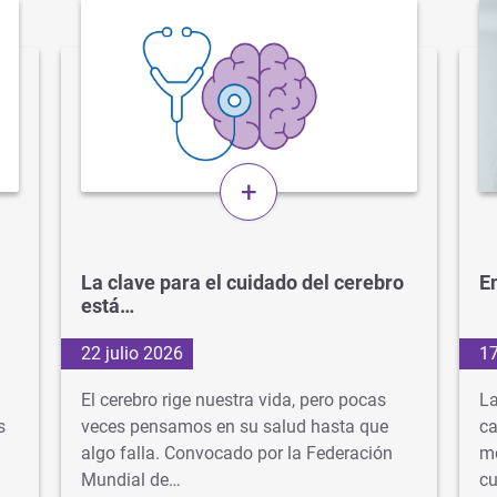
+
La clave para el cuidado del cerebro
En
está…
22 julio 2026
17
El cerebro rige nuestra vida, pero pocas
La
s
veces pensamos en su salud hasta que
ca
algo falla. Convocado por la Federación
mé
Mundial de…
cu