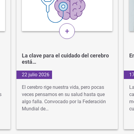
+
La clave para el cuidado del cerebro
En
está…
22 julio 2026
17
El cerebro rige nuestra vida, pero pocas
La
s
veces pensamos en su salud hasta que
ca
algo falla. Convocado por la Federación
mé
Mundial de…
cu