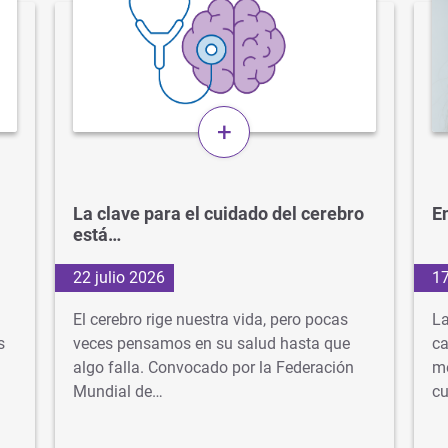
+
La clave para el cuidado del cerebro
En
está…
22 julio 2026
17
El cerebro rige nuestra vida, pero pocas
La
s
veces pensamos en su salud hasta que
ca
algo falla. Convocado por la Federación
mé
Mundial de…
cu