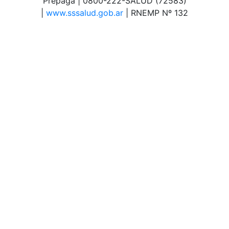
Prepaga | 0800-222-SALUD (72583)
|
www.sssalud.gob.ar
| RNEMP Nº 132