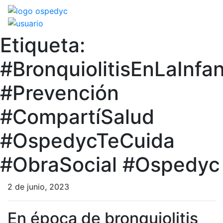
Etiqueta:
#BronquiolitisEnLaInfa
#Prevención
#CompartíSalud
#OspedycTeCuida
#ObraSocial #Ospedyc
2 de junio, 2023
En época de bronquiolitis