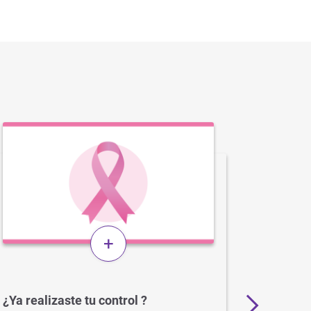
+
¿Ya realizaste tu control ?
Alerta 