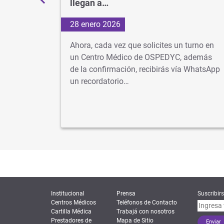
llegan a…
28 enero 2026
r
Ahora, cada vez que solicites un turno en
r recetas
un Centro Médico de OSPEDYC, además
a entrega
de la confirmación, recibirás vía WhatsApp
un recordatorio…
Institucional
Prensa
Suscribirs
Centros Médicos
Teléfonos de Contacto
Cartilla Médica
Trabajá con nosotros
Prestadores de
Mapa de Sitio