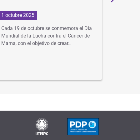
1 octubre 2025
24 julio 
Cada 19 de octubre se conmemora el Día
Advertim
Mundial de la Lucha contra el Cáncer de
buscan r
Mama, con el objetivo de crear…
sociales
engañosa
contacto 