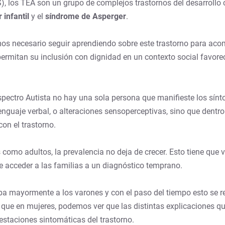
, los TEA son un grupo de complejos trastornos del desarrollo 
 infantil
y el
síndrome de Asperger
.
emos necesario seguir aprendiendo sobre este trastorno para ac
 permitan su inclusión con dignidad en un contexto social favore
pectro Autista no hay una sola persona que manifieste los sínt
nguaje verbal, o alteraciones sensoperceptivas, sino que dentr
on el trastorno.
omo adultos, la prevalencia no deja de crecer. Esto tiene que v
e acceder a las familias a un diagnóstico temprano.
 mayormente a los varones y con el paso del tiempo esto se refu
ue en mujeres, podemos ver que las distintas explicaciones qu
estaciones sintomáticas del trastorno.