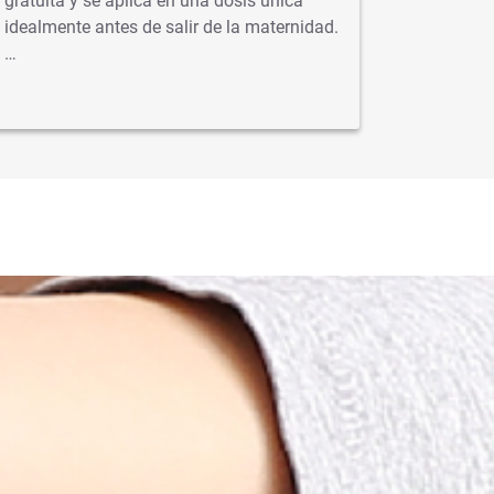
gratuita y se aplica en una dosis única
virus com
idealmente antes de salir de la maternidad.
neumonía
…
se…