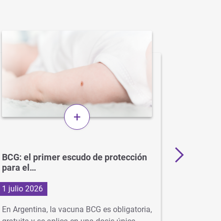
+
BCG: el primer escudo de protección
Más de 
para el…
en…
1 julio 2026
29 junio
En Argentina, la vacuna BCG es obligatoria,
Con la ll