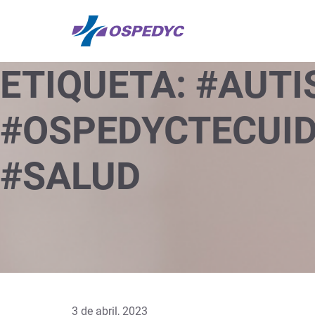
ETIQUETA:
#AUTI
#OSPEDYCTECUID
#SALUD
3 de abril, 2023