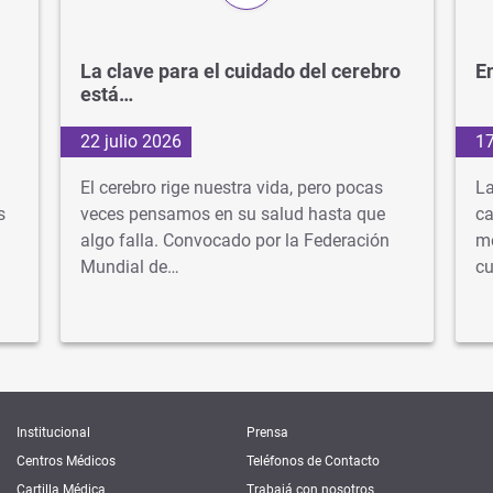
La clave para el cuidado del cerebro
En
está…
22 julio 2026
17
El cerebro rige nuestra vida, pero pocas
La
s
veces pensamos en su salud hasta que
ca
algo falla. Convocado por la Federación
mé
Mundial de…
cu
Institucional
Prensa
Centros Médicos
Teléfonos de Contacto
Cartilla Médica
Trabajá con nosotros