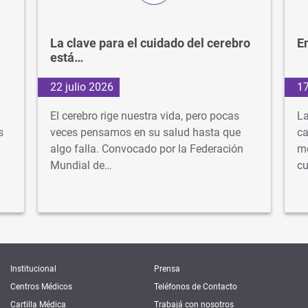
La clave para el cuidado del cerebro
En
está…
22 julio 2026
17
El cerebro rige nuestra vida, pero pocas
La
s
veces pensamos en su salud hasta que
ca
algo falla. Convocado por la Federación
mé
Mundial de…
cu
Institucional
Prensa
Centros Médicos
Teléfonos de Contacto
Cartilla Médica
Trabajá con nosotros