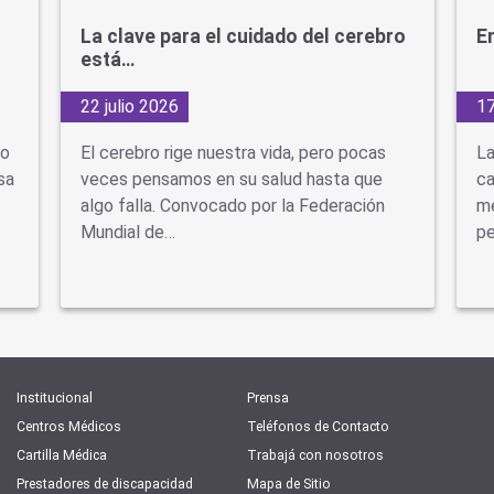
La clave para el cuidado del cerebro
En
está…
22 julio 2026
17
do
El cerebro rige nuestra vida, pero pocas
La
sa
veces pensamos en su salud hasta que
ca
algo falla. Convocado por la Federación
mé
Mundial de…
pe
Institucional
Prensa
Centros Médicos
Teléfonos de Contacto
Cartilla Médica
Trabajá con nosotros
Prestadores de discapacidad
Mapa de Sitio